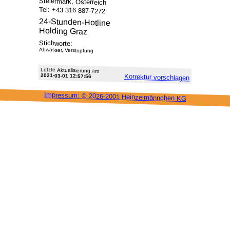
Steiermark, Österreich
Tel: +43 316 887-7272
24-Stunden-Hotline
Holding Graz
Stichworte:
Abwasser, Verstopfung
Letzte Aktu­alisie­rung am
2021-03-01 12:57:56
Korrektur vor­schlagen
Impressum: ©
2026-2001 Heinzel­männchen KG