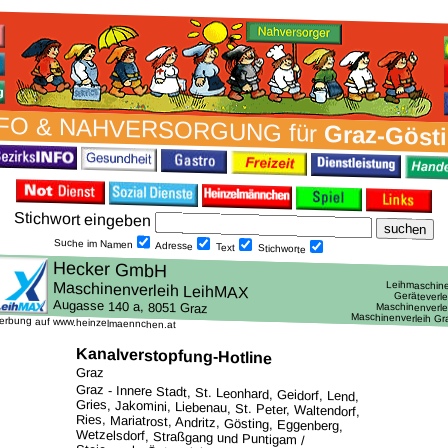
FO & NAH­VER­SORG­UNG für
Graz-Göst
Stich­wort ein­geben
Suche im Namen
Adresse
Text
Stich­worte
erbung auf www.heinzelmaennchen.at
Kanalverstopfung-Hotline
Graz
Graz - Innere Stadt, St. Leonhard, Geidorf, Lend,
Gries, Jakomini, Liebenau, St. Peter, Waltendorf,
Ries, Mariatrost, Andritz, Gösting, Eggenberg,
Wetzelsdorf, Straßgang und Puntigam /